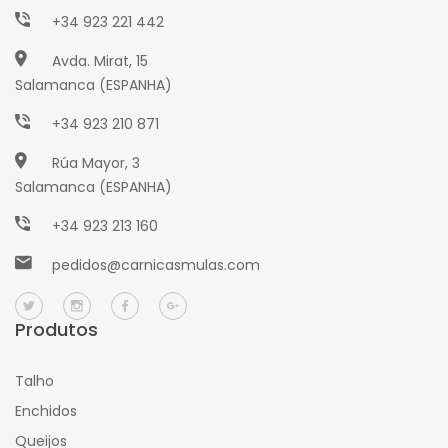
+34 923 221 442
Avda. Mirat, 15
Salamanca (ESPANHA)
+34 923 210 871
Rúa Mayor, 3
Salamanca (ESPANHA)
+34 923 213 160
pedidos@carnicasmulas.com
Produtos
Talho
Enchidos
Queijos