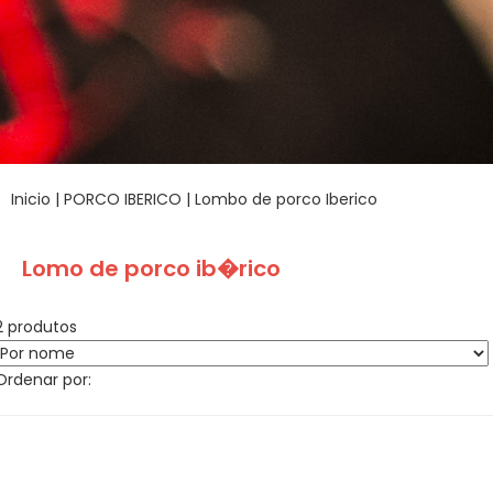
Inicio
|
PORCO IBERICO
|
Lombo de porco Iberico
Lomo de porco ib�rico
2 produtos
Ordenar por: