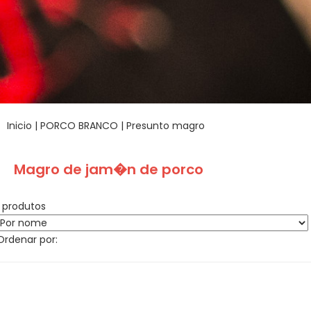
Inicio
|
PORCO BRANCO
|
Presunto magro
Magro de jam�n de porco
1 produtos
Ordenar por: