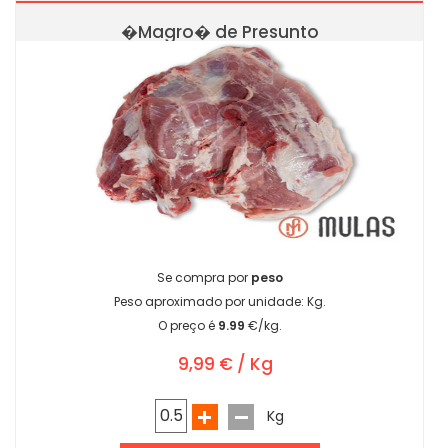
�Magro� de Presunto
Se compra por
peso
Peso aproximado por unidade:
Kg.
O preço é
9.99
€/kg.
9,99 € / Kg
Kg