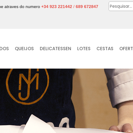
one atraves do numero
+34 923 221442
/
689 672847
IDOS
QUEIJOS
DELICATESSEN
LOTES
CESTAS
OFER