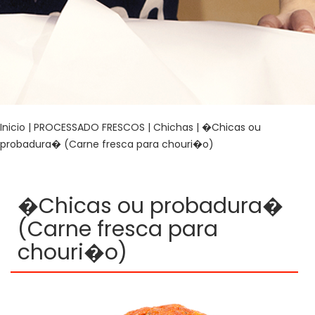
Inicio
|
PROCESSADO FRESCOS
|
Chichas
| �Chicas ou
probadura� (Carne fresca para chouri�o)
�Chicas ou probadura�
(Carne fresca para
chouri�o)