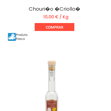
Chouri�o �Criollo�
10,00 € / Kg
Produto
fresco