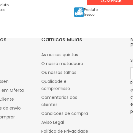
oduto
sco
Produto
fresco
tos
Cárnicas Mulas
As nossas quintas
S
s
O nosso matadouro
Os nossos talhos
ssen
Qualidade e
R
compromisso
e
s em Oferta
c
Comentarios dos
Cliente
e
clientes
s de envio
p
Condicoes de compra
omprar
Aviso Legal
Política de Privacidade