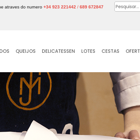
one atraves do numero
+34 923 221442
/
689 672847
IDOS
QUEIJOS
DELICATESSEN
LOTES
CESTAS
OFER