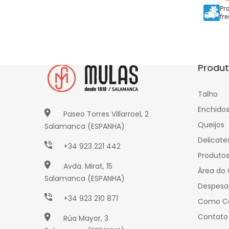
Pr
fre
Produ
Talho
Enchido
Paseo Torres Villarroel, 2
Queijos
Salamanca (ESPANHA)
Delicate
+34 923 221 442
Produto
Avda. Mirat, 15
Área do 
Salamanca (ESPANHA)
Despesa
+34 923 210 871
Como C
Contato
Rúa Mayor, 3