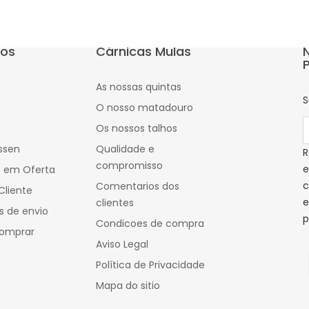
tos
Cárnicas Mulas
As nossas quintas
S
s
O nosso matadouro
Os nossos talhos
ssen
Qualidade e
R
compromisso
e
s em Oferta
c
Comentarios dos
Cliente
e
clientes
s de envio
p
Condicoes de compra
omprar
Aviso Legal
Política de Privacidade
Mapa do sitio