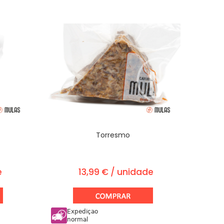
Torresmo
e
13,99 € / unidade
Expediçao
normal