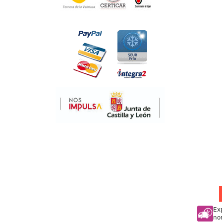
Ex
no