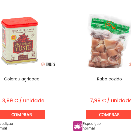
Colorau agridoce
Rabo cozido
3,99 € / unidade
7,99 € / unidad
pediçao
Expediçao
rmal
normal