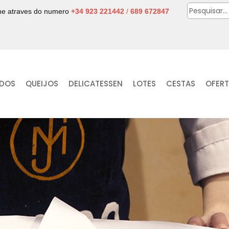
one atraves do numero
+34 923 221442
/
689 672847
IDOS
QUEIJOS
DELICATESSEN
LOTES
CESTAS
OFER