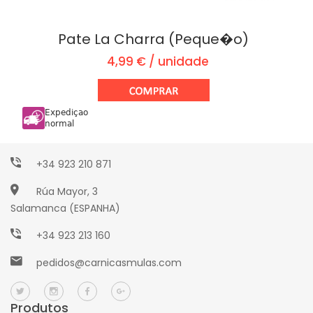
Pate La Charra (Peque�o)
Paseo Torres Villarroel, 2
4,99 € / unidade
Salamanca (ESPANHA)
+34 923 221 442
Expediçao
Avda. Mirat, 15
normal
Salamanca (ESPANHA)
+34 923 210 871
Rúa Mayor, 3
Salamanca (ESPANHA)
+34 923 213 160
pedidos@carnicasmulas.com
Produtos