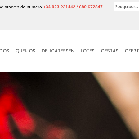
one atraves do numero
+34 923 221442
/
689 672847
IDOS
QUEIJOS
DELICATESSEN
LOTES
CESTAS
OFER