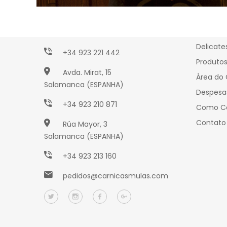
Talho
Enchido
Paseo Torres Villarroel, 2
Queijos
Salamanca (ESPANHA)
Delicate
+34 923 221 442
Produto
Avda. Mirat, 15
Área do 
Salamanca (ESPANHA)
Despesa
+34 923 210 871
Como C
Contato
Rúa Mayor, 3
Salamanca (ESPANHA)
+34 923 213 160
pedidos@carnicasmulas.com