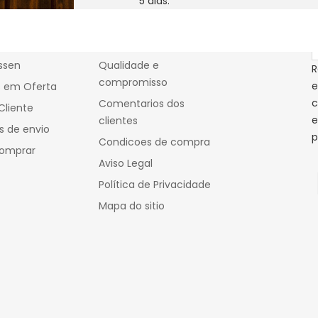
5 dias.
As nossas quintas
S
s
O nosso matadouro
Os nossos talhos
ssen
Qualidade e
R
compromisso
e
s em Oferta
c
Comentarios dos
Cliente
e
clientes
s de envio
p
Condicoes de compra
omprar
Aviso Legal
Política de Privacidade
Mapa do sitio