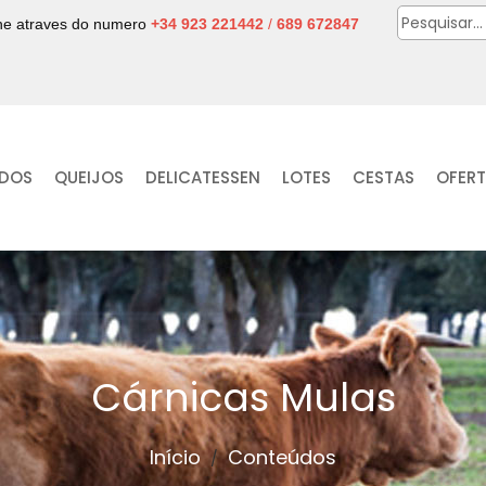
one atraves do numero
+34 923 221442
/
689 672847
IDOS
QUEIJOS
DELICATESSEN
LOTES
CESTAS
OFER
Cárnicas Mulas
Início
Conteúdos
/