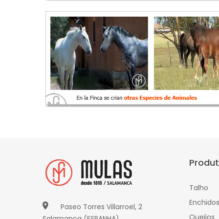
Produ
Talho
Enchido
Paseo Torres Villarroel, 2
Queijos
Salamanca (ESPANHA)