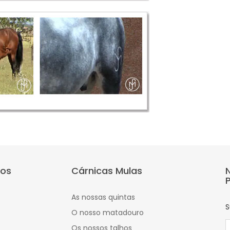
tos
Cárnicas Mulas
As nossas quintas
S
s
O nosso matadouro
Os nossos talhos