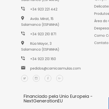
Delicate
+34 923 221 442
Produto
Avda. Mirat, 15
Área do 
Salamanca (ESPANHA)
Despesa
+34 923 210 871
Como C
Contato
Rúa Mayor, 3
Salamanca (ESPANHA)
+34 923 213 160
pedidos@carnicasmulas.com
Financiado pela Unio Europeia -
NextGenerationEU